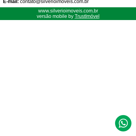
E-mail:
contato@silverioimoveis.com.br
www.silverioimoveis.com.br
versão mobile by
TrustImóvel