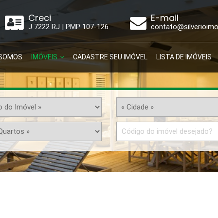
Creci
E-mail
J 7222 RJ | PMP 107-126
contato@silverioimo
SOMOS
IMÓVEIS
CADASTRE SEU IMÓVEL
LISTA DE IMÓVEIS