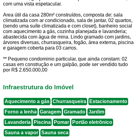
com uma vista espetacular.
Area útil da casa 280m² construídos, composta de: sala
climatizada com ar condicionado, sala de jantar, 02 quartos,
(sendo uma suíte climatizada e com closet), banheiro social
com aquecimento a gás, cozinha planejada e lavanderia;
abastecida com água de mina. Lindo gramado com jardins,
árvores diversas, churrasqueira, fogão, área externa, piscina
e garagem coberta para 03 carros.
** Pequeno condominio particular, que ainda constam: 02
casas em construção e um galpão, pode ser vendido tudo
por R$ 2.650.000,00
Infraestrutura do Imóvel
Aquecimento a gás
Churrasqueira
Estacionamento
Forno a lenha
Garagem
Gramado
Jardim
Lavanderia
Piscina
Pomar
Portão eletrônico
Sauna a vapor
Sauna seca